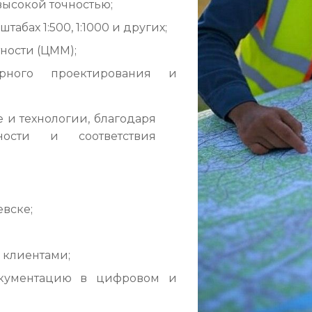
высокой точностью;
абах 1:500, 1:1000 и других;
ости (ЦММ);
урного проектирования и
и технологии, благодаря
ости и соответствия
вске;
 клиентами;
окументацию в цифровом и