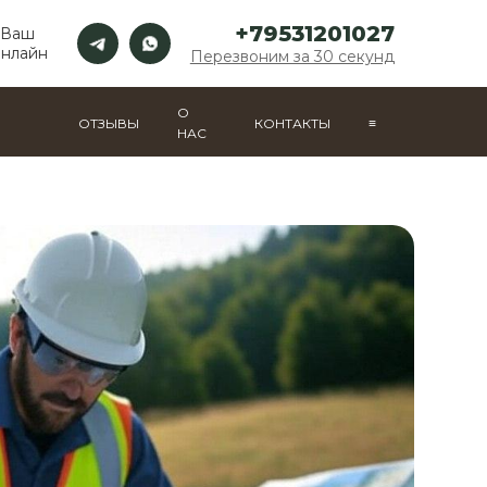
+79531201027
 Ваш
онлайн
Перезвоним за 30 секунд
О
ОТЗЫВЫ
КОНТАКТЫ
≡
НАС