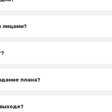
и лицами?
т?
здание плана?
 выходе?