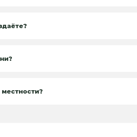
здаёте?
дни?
 местности?