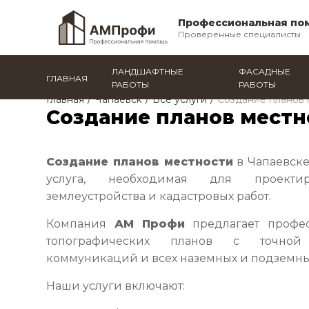
Профессиональная по
Проверенные специалисты
ЛАНДШАФТНЫЕ
ФАСАДНЫЕ
ГЛАВНАЯ
РАБОТЫ
РАБОТЫ
Главная
/
Чапаевск
/
Все услуги
/
Создание планов 
Создание планов местн
Создание планов местности
в Чапаевске
услуга, необходимая для проектиро
землеустройства и кадастровых работ.
Компания
АМ Профи
предлагает профес
топографических планов с точной
коммуникаций и всех наземных и подземны
Наши услуги включают: