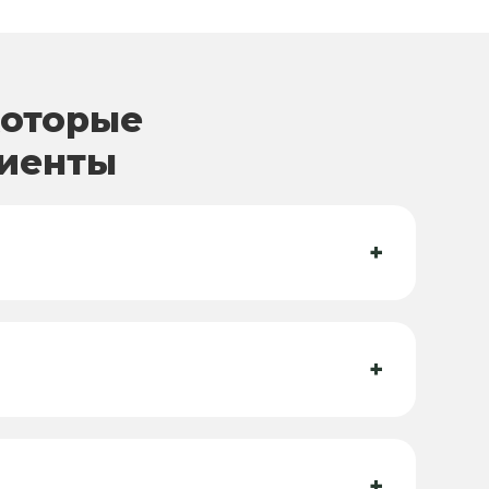
которые
лиенты
+
+
+