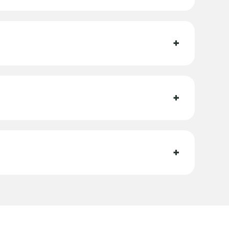
+
+
+