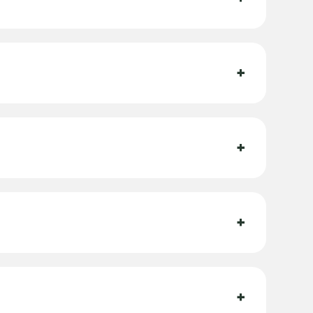
+
+
+
+