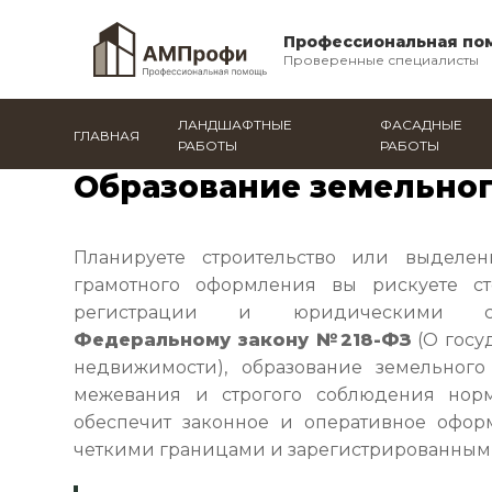
Профессиональная по
Проверенные специалисты
ЛАНДШАФТНЫЕ
ФАСАДНЫЕ
ГЛАВНАЯ
РАБОТЫ
РАБОТЫ
Главная
/
Давлеканово
/
Все услуги
/
Образование з
Образование земельног
Планируете строительство или выделен
грамотного оформления вы рискуете ст
регистрации и юридическими сло
Федеральному закону №218-ФЗ
(О госу
недвижимости), образование земельного 
межевания и строгого соблюдения но
обеспечит законное и оперативное офор
четкими границами и зарегистрированным 