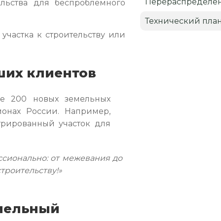
Перераспределен
ельства для беспроблемного
Технический пла
 участка к строительству или
ших клиентов
е 200 новых земельных
ионах России. Например,
трированный участок для
сионально: от межевания до
строительству!»
емельный