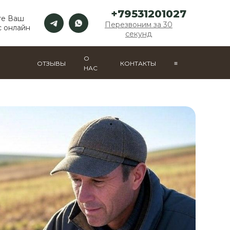
+79531201027
те Ваш
Перезвоним за 30
с онлайн
секунд
О
ОТЗЫВЫ
КОНТАКТЫ
≡
НАС