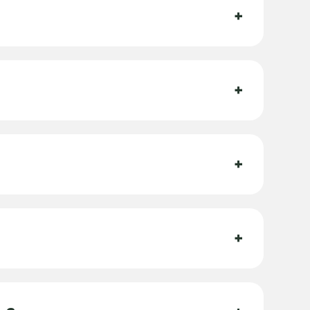
+
+
+
+