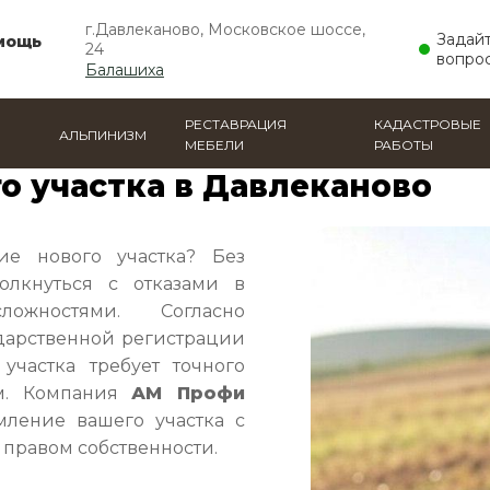
г.Давлеканово, Московское шоссе,
Задай
мощь
24
вопро
Балашиха
РЕСТАВРАЦИЯ
КАДАСТРОВЫЕ
АЛЬПИНИЗМ
МЕБЕЛИ
РАБОТЫ
емельного участка
о участка в Давлеканово
ие нового участка? Без
олкнуться с отказами в
жностями. Согласно
дарственной регистрации
участка требует точного
рм. Компания
АМ Профи
мление вашего участка с
правом собственности.