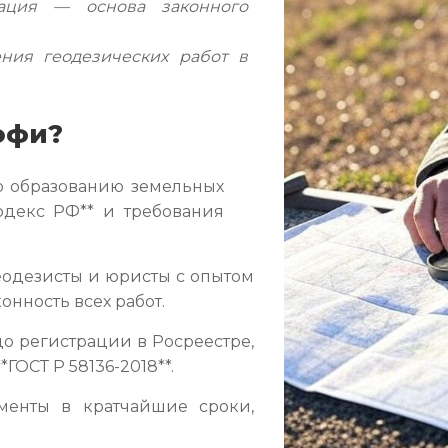
ация — основа законного
ия геодезических работ в
офи?
о образованию земельных
одекс РФ** и требования
одезисты и юристы с опытом
онность всех работ.
о регистрации в Росреестре,
ГОСТ Р 58136-2018**.
менты в кратчайшие сроки,