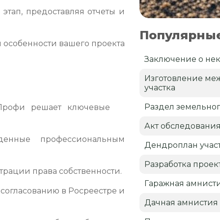
тап, предоставляя отчеты и
Популярные
 особенности вашего проекта
Заключение о нек
Изготовление ме
участка
Раздел земельног
 Профи решает ключевые
Акт обследовани
жденные профессиональным
Дендроплан учас
Разработка проек
трации права собственности.
Гаражная амнист
согласованию в Росреестре и
Дачная амнистия