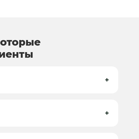
которые
лиенты
+
+