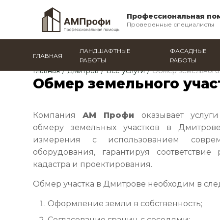
Профессиональная по
Проверенные специалисты
ЛАНДШАФТНЫЕ
ФАСАДНЫЕ
ГЛАВНАЯ
РАБОТЫ
РАБОТЫ
Главная
/
Дмитров
/
Все услуги
/
Обмер земельного
Обмер земельного учас
Компания
АМ Профи
оказывает услуги
обмеру земельных участков в Дмитров
измерения с использованием соврем
оборудования, гарантируя соответствие 
кадастра и проектирования.
Обмер участка в Дмитрове необходим в сле
Оформление земли в собственность;
Согласование границ с соседями;