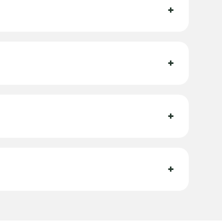
+
+
+
?
+