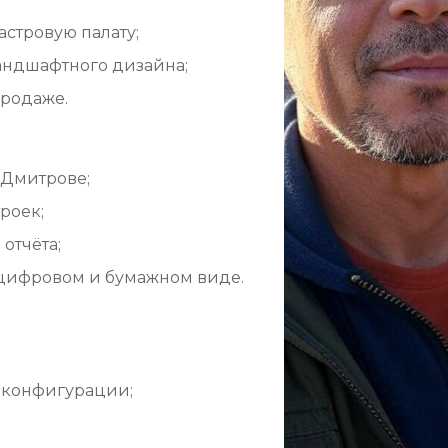
астровую палату;
ландшафтного дизайна;
продаже.
 Дмитрове;
роек;
отчёта;
 цифровом и бумажном виде.
 конфигурации;