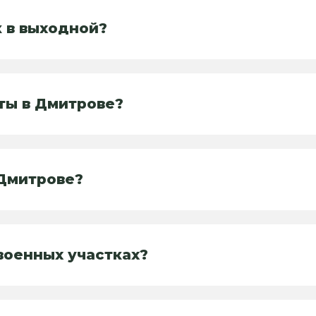
к в выходной?
ты в Дмитрове?
 Дмитрове?
военных участках?