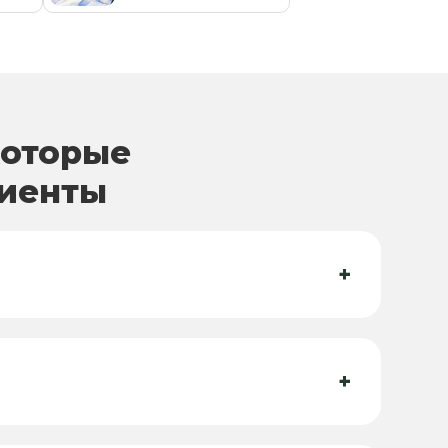
которые
лиенты
+
+