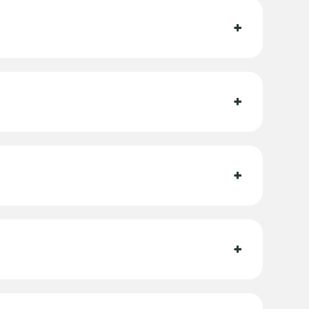
+
+
+
+