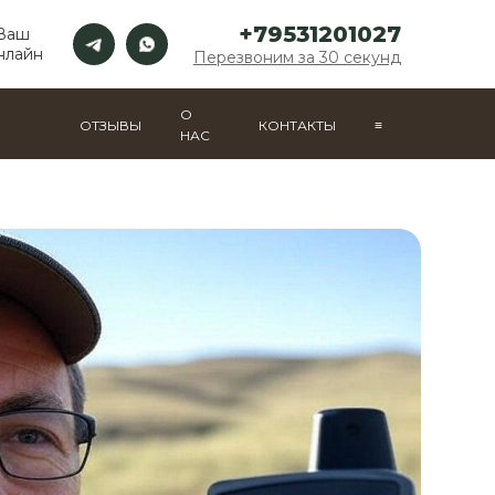
+79531201027
 Ваш
нлайн
Перезвоним за 30 секунд
О
ОТЗЫВЫ
КОНТАКТЫ
≡
НАС