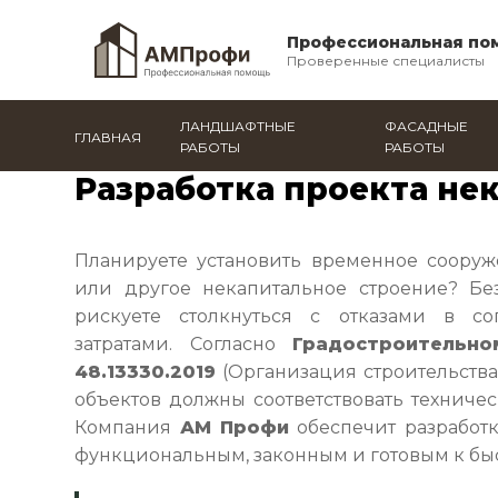
Профессиональная по
Проверенные специалисты
ЛАНДШАФТНЫЕ
ФАСАДНЫЕ
ГЛАВНАЯ
РАБОТЫ
РАБОТЫ
Главная
/
Электросталь
/
Все услуги
/
Разработка п
Разработка проекта не
Планируете установить временное сооруж
или другое некапитальное строение? Бе
рискуете столкнуться с отказами в с
затратами. Согласно
Градостроительн
48.13330.2019
(Организация строительства
объектов должны соответствовать техниче
Компания
АМ Профи
обеспечит разработк
функциональным, законным и готовым к бы