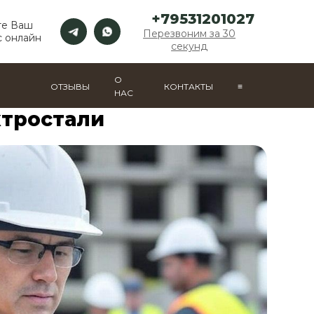
+79531201027
те Ваш
Перезвоним за 30
с онлайн
секунд
О
ОТЗЫВЫ
КОНТАКТЫ
≡
НАС
ктростали