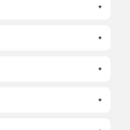
+
+
+
+