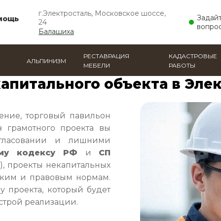
г.Электросталь, Московское шоссе,
Задай
мощь
24
вопро
Балашиха
РЕСТАВРАЦИЯ
КАДАСТРОВЫЕ
АЛЬПИНИЗМ
МЕБЕЛИ
РАБОТЫ
роекта некапитального объекта
капитального объекта в Эле
ение, торговый павильон
з грамотного проекта вы
огласовании и лишними
ому кодексу РФ
и
СП
), проекты некапитальных
ским и правовым нормам.
у проекта, который будет
строй реализации.