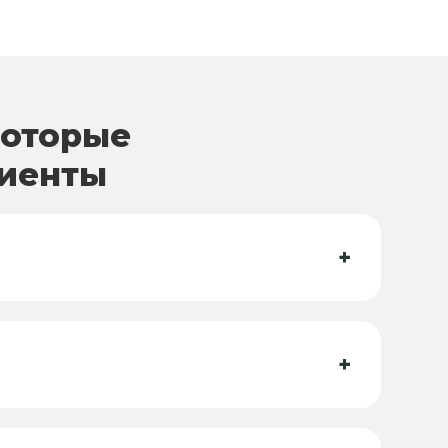
которые
лиенты
+
+