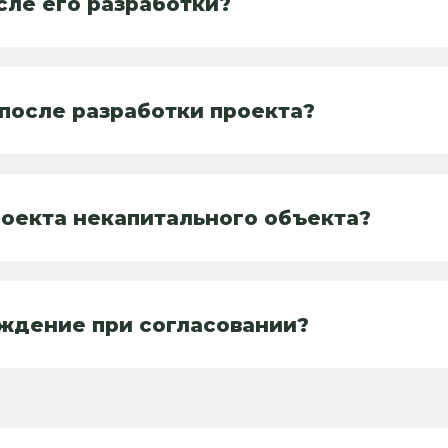
сле его разработки?
после разработки проекта?
роекта некапитального объекта?
ждение при согласовании?