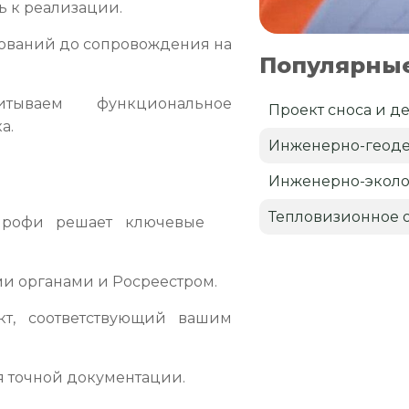
ь к реализации.
бований до сопровождения на
Популярные
ываем функциональное
Проект сноса и д
а.
Инженерно-геоде
Инженерно-эколо
Тепловизионное 
Профи решает ключевые
и органами и Росреестром.
т, соответствующий вашим
 точной документации.