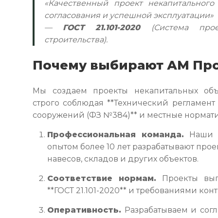
«Качественный проект некапитального
согласования и успешной эксплуатации»
—
ГОСТ 21.101-2020
(Система прое
строительства).
Почему выбирают АМ Пр
Мы создаем проекты некапитальных объ
строго соблюдая **Технический регламент
сооружений (ФЗ №384)** и местные нормат
Профессиональная команда.
Наши а
опытом более 10 лет разрабатывают прое
навесов, складов и других объектов.
Соответствие нормам.
Проекты вып
**ГОСТ 21.101-2020** и требованиями ко
Оперативность.
Разрабатываем и согл