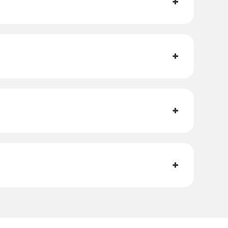
+
+
+
+