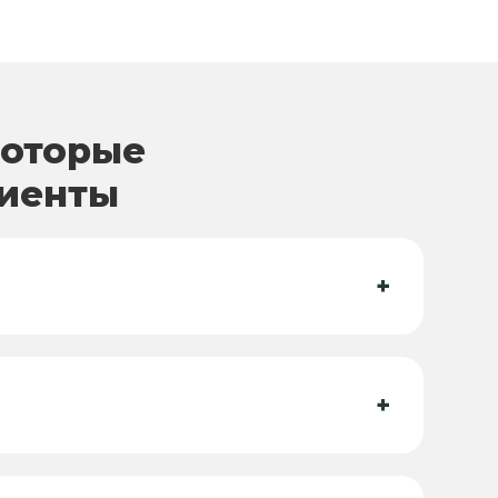
которые
лиенты
+
+