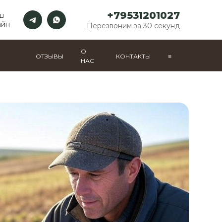
+79531201027
ш
айн
Перезвоним за 30 секунд
О
ОТЗЫВЫ
КОНТАКТЫ
≡
НАС