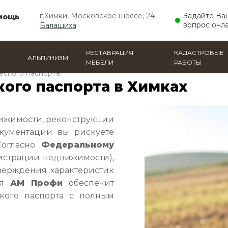
г.Химки, Московское шоссе, 24
Задайте Ва
мощь
вопрос онл
Балашиха
РЕСТАВРАЦИЯ
КАДАСТРОВЫЕ
АЛЬПИНИЗМ
МЕБЕЛИ
РАБОТЫ
еского паспорта
кого паспорта в Химках
вижимости, реконструкции
кументации вы рискуете
Согласно
Федеральному
истрации недвижимости),
верждения характеристик
ия
АМ Профи
обеспечит
ского паспорта с полным