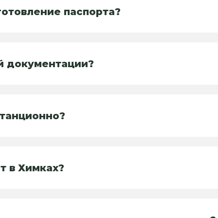
готовление паспорта?
ой документации?
станционно?
т в Химках?