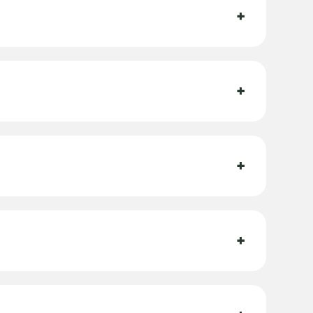
+
+
+
+