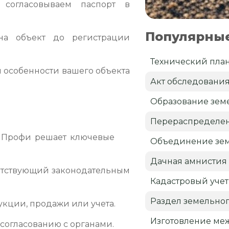
согласовываем паспорт в
Популярные
а объект до регистрации
Технический пла
 особенности вашего объекта
Акт обследовани
Образование земе
Перераспределен
М Профи решает ключевые
Объединение зем
Дачная амнистия
етствующий законодательным
Кадастровый учет
Раздел земельног
укции, продажи или учета.
Изготовление ме
согласованию с органами.