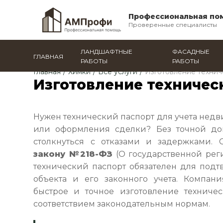
Профессиональная по
Проверенные специалисты
ЛАНДШАФТНЫЕ
ФАСАДНЫЕ
ГЛАВНАЯ
РАБОТЫ
РАБОТЫ
Главная
/
Химки
/
Все услуги
/
Изготовление технич
Изготовление техничес
Нужен технический паспорт для учета нед
или оформления сделки? Без точной до
столкнуться с отказами и задержками. 
закону №218-ФЗ
(О государственной рег
технический паспорт обязателен для подт
объекта и его законного учета. Компан
быстрое и точное изготовление техниче
соответствием законодательным нормам.