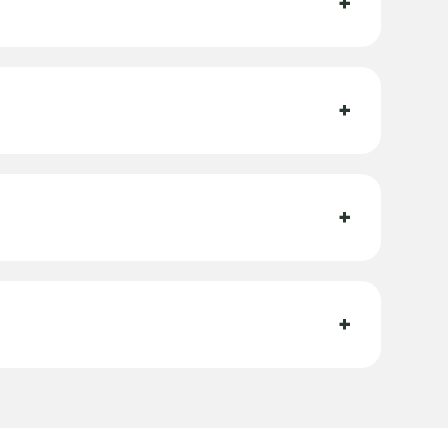
+
+
+
+