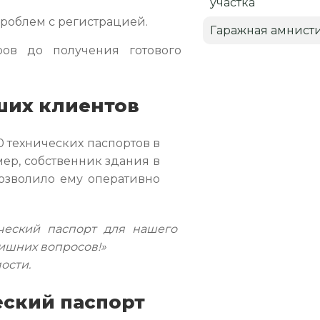
участка
проблем с регистрацией.
Гаражная амнист
ров до получения готового
ших клиентов
0 технических паспортов в
мер, собственник здания в
позволило ему оперативно
ческий паспорт для нашего
лишних вопросов!»
ости.
еский паспорт