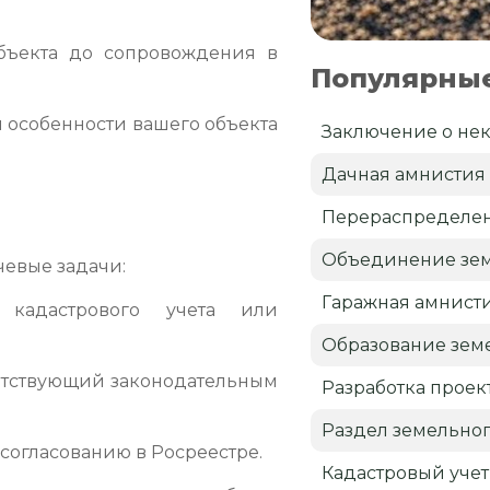
бъекта до сопровождения в
Популярные
 особенности вашего объекта
Заключение о нек
Дачная амнистия
Перераспределен
Объединение зем
чевые задачи:
Гаражная амнист
кадастрового учета или
Образование земе
етствующий законодательным
Разработка проек
Раздел земельног
согласованию в Росреестре.
Кадастровый учет