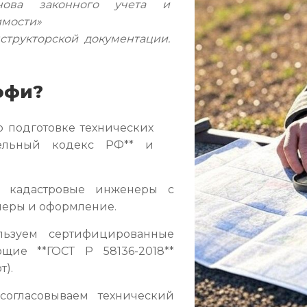
ова законного учета и
имости»
структорской документации.
офи?
 подготовке технических
ительный кодекс РФ** и
кадастровые инженеры с
амеры и оформление.
ьзуем сертифицированные
ющие **ГОСТ Р 58136-2018**
т).
огласовываем технический