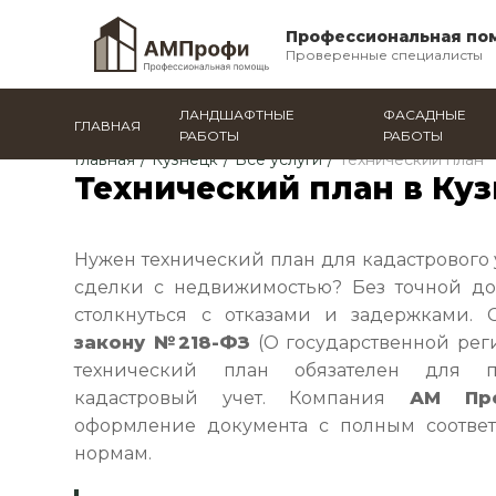
Профессиональная по
Проверенные специалисты
ЛАНДШАФТНЫЕ
ФАСАДНЫЕ
ГЛАВНАЯ
РАБОТЫ
РАБОТЫ
Главная
/
Кузнецк
/
Все услуги
/
Технический план
Технический план в Ку
Нужен технический план для кадастрового 
сделки с недвижимостью? Без точной до
столкнуться с отказами и задержками. 
закону №218-ФЗ
(О государственной рег
технический план обязателен для п
кадастровый учет. Компания
АМ Пр
оформление документа с полным соответ
нормам.