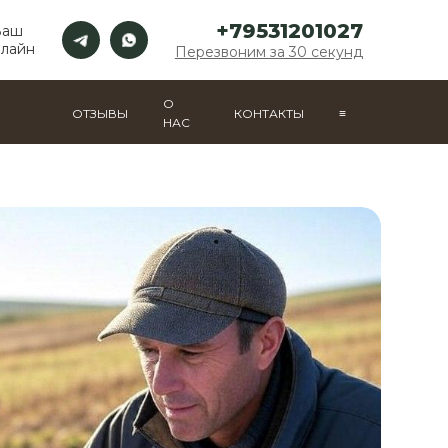
+79531201027
Ваш
нлайн
Перезвоним за 30 секунд
О
ОТЗЫВЫ
КОНТАКТЫ
≡
НАС