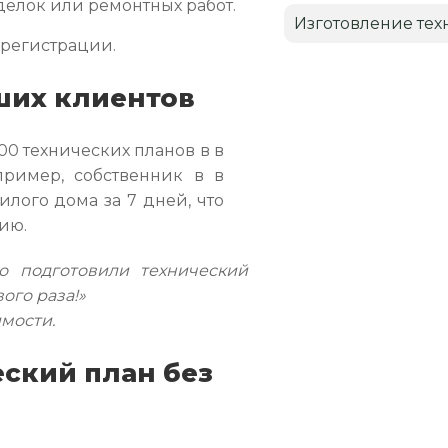
елок или ремонтных работ.
Изготовление тех
 регистрации.
ших клиентов
00 технических планов в в
пример, собственник в в
лого дома за 7 дней, что
ию.
 подготовили технический
ого раза!»
мости.
ский план без