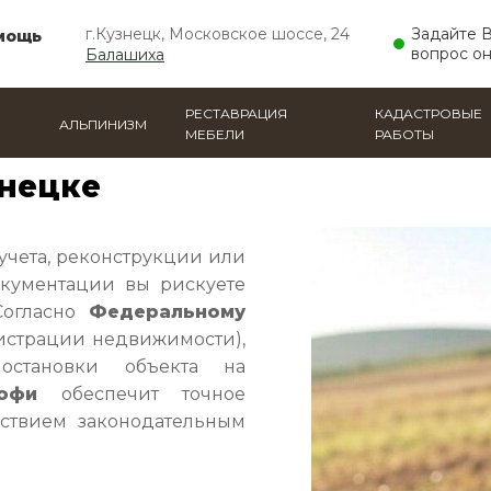
г.Кузнецк, Московское шоссе, 24
Задайте 
мощь
вопрос о
Балашиха
РЕСТАВРАЦИЯ
КАДАСТРОВЫЕ
АЛЬПИНИЗМ
МЕБЕЛИ
РАБОТЫ
знецке
учета, реконструкции или
кументации вы рискуете
Согласно
Федеральному
истрации недвижимости),
остановки объекта на
офи
обеспечит точное
ствием законодательным