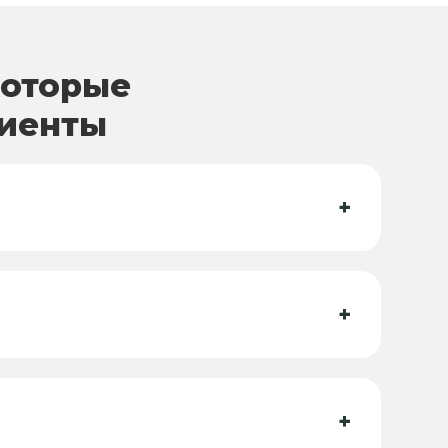
которые
лиенты
+
+
+