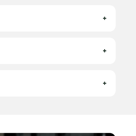
+
+
+