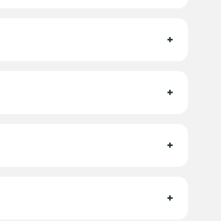
+
+
+
+