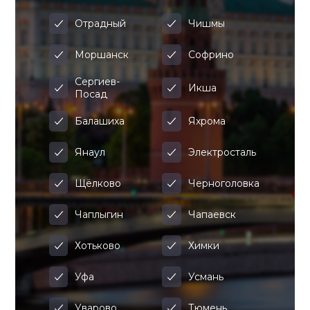
Отрадный
Чишмы
Моршанск
Софрино
Сергиев-
Икша
Посад
Балашиха
Яхрома
Янаул
Электросталь
Щёлково
Черноголовка
Чаплыгин
Чапаевск
Хотьково
Химки
Уфа
Усмань
Уварово
Тюмень