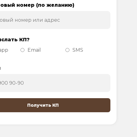
овый номер (по желанию)
ислать КП?
app
Email
SMS
н