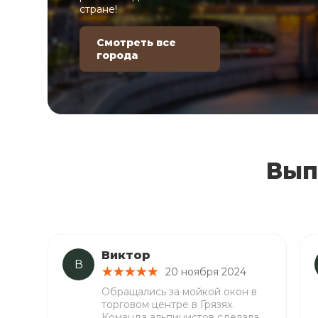
стране!
Смотреть все
города
Вып
Виктор
В
20 ноября 2024
Обращались за мойкой окон в
торговом центре в Грязях.
Команда альпинистов сделала