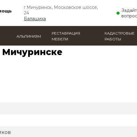
г.Мичуринск, Московское шоссе,
Задай
мощь
24
вопрос
Балашиха
РЕСТАВРАЦИЯ
КАДАСТРОВЫЕ
АЛЬПИНИЗМ
МЕБЕЛИ
РАБОТЫ
оты
 Мичуринске
иков