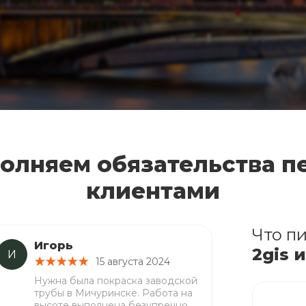
олняем обязательства п
клиентами
Что пи
Игорь
2gis 
И
15 августа 2024
Нужна была покраска заводской
трубы в Мичуринске. Работа на
высоте выполнена безупречно,