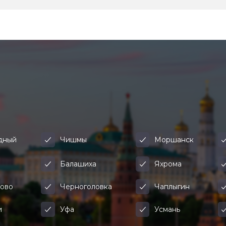
дный
Чишмы
Моршанск
а
Балашиха
Яхрома
ово
Черноголовка
Чаплыгин
и
Уфа
Усмань