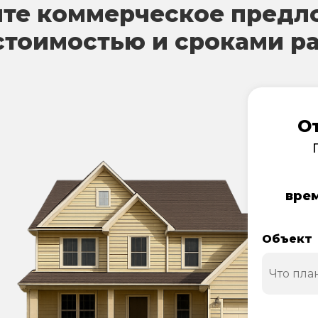
те коммерческое предл
стоимостью и сроками р
О
врем
Объект