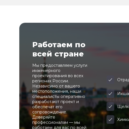
Работаем по
всей стране
Мы предоставляем услуги
инженерного
проектирования во всех
Отра
регионах России.
Независимо от вашего
местоположения, наши
Икш
специалисты оперативно
разработают проект и
Щёлк
обеспечат его
сопровождение.
Доверяйте
Химк
профессионалам — мы
работаем для вас по всей