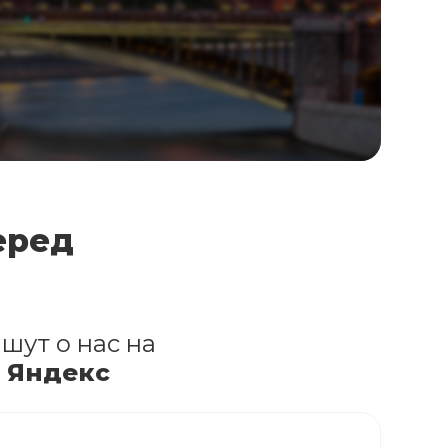
еред
шут о нас на
и Яндекс