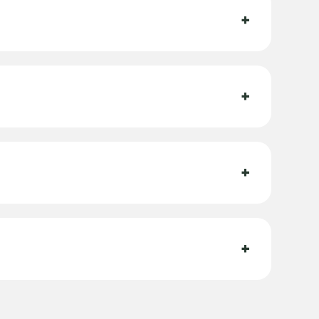
+
+
+
+