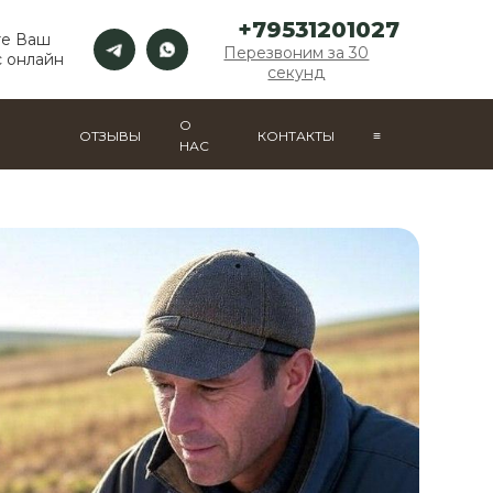
+79531201027
те Ваш
Перезвоним за 30
 онлайн
секунд
О
ОТЗЫВЫ
КОНТАКТЫ
≡
НАС