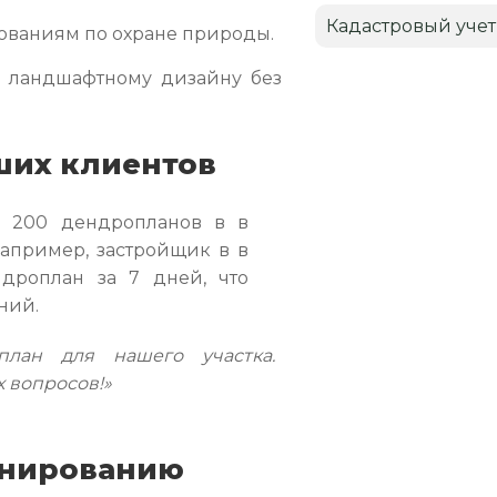
Кадастровый учет
бованиям по охране природы.
ли ландшафтному дизайну без
ших клиентов
е 200 дендропланов в в
апример, застройщик в в
дроплан за 7 дней, что
ний.
лан для нашего участка.
 вопросов!»
анированию