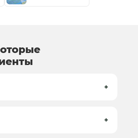
которые
лиенты
+
+