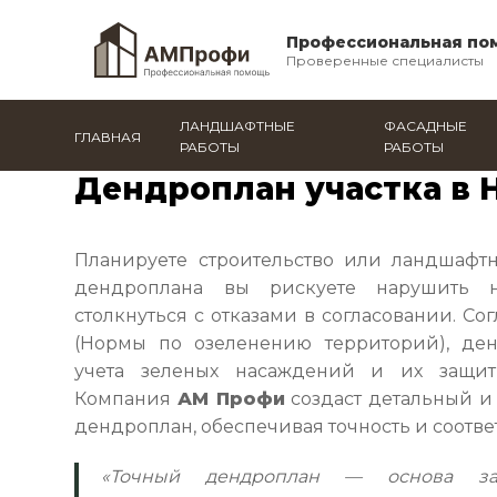
Профессиональная по
Проверенные специалисты
ЛАНДШАФТНЫЕ
ФАСАДНЫЕ
ГЛАВНАЯ
РАБОТЫ
РАБОТЫ
Главная
/
Нефтекамск
/
Все услуги
/
Дендроплан уч
Дендроплан участка в 
Планируете строительство или ландшафт
дендроплана вы рискуете нарушить 
столкнуться с отказами в согласовании. Со
(Нормы по озеленению территорий), ден
учета зеленых насаждений и их защит
Компания
АМ Профи
создаст детальный 
дендроплан, обеспечивая точность и соотве
«Точный дендроплан — основа зак