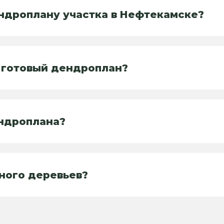
ендроплану участка в Нефтекамске?
 готовый дендроплан?
ендроплана?
много деревьев?