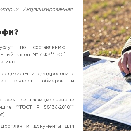
иторий. Актуализированная
офи?
слуг по составлению
льный закон №7-ФЗ** (Об
ативы.
еодезисты и дендрологи с
ают точность обмеров и
ьзуем сертифицированные
ющие **ГОСТ Р 58136-2018**
т).
дроплан и документы для