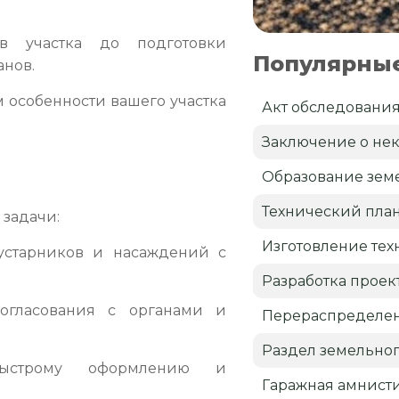
 участка до подготовки
Популярные
анов.
 особенности вашего участка
Акт обследовани
Заключение о нек
Образование земе
Технический пла
задачи:
Изготовление тех
кустарников и насаждений с
Разработка проек
огласования с органами и
Перераспределен
Раздел земельног
быстрому оформлению и
Гаражная амнист