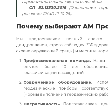
гармоничного ландшафтного дизайна»
—
СП 82.13330.2016
(Озеленение терр
редакция СНиП III-10-75).
Почему выбирают АМ Пр
Мы предоставляем полный спектр у
дендропланов, строго соблюдая **Федера
охране окружающей среды) и местные норм
Профессиональная команда.
Наши г
опытом более 10 лет обеспечив
классификации насаждений.
Современное оборудование.
Испол
геодезические приборы, соответству
(Нормы выполнения геодезических рабо
Оперативность.
Подготавливаем ден