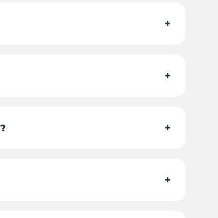
+
+
+
?
+