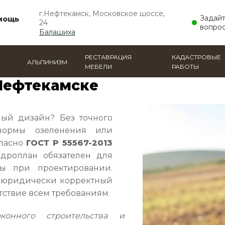
г.Нефтекамск, Московское шоссе,
Задай
мощь
24
вопрос
Балашиха
РЕСТАВРАЦИЯ
КАДАСТРОВЫЕ
АЛЬПИНИЗМ
МЕБЕЛИ
РАБОТЫ
астка
Нефтекамске
ный дизайн? Без точного
нормы озеленения или
гласно
ГОСТ Р 55567-2013
дроплан обязателен для
ы при проектировании.
и юридически корректный
тствие всем требованиям.
онного строительства и