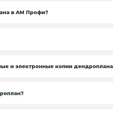
лана в АМ Профи?
ные и электронные копии дендроплана
дроплан?