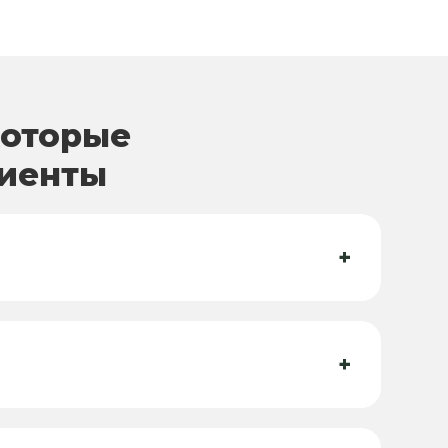
которые
лиенты
+
+