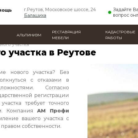
г.Реутов, Московское шоссе, 24
Задайте В
мощь
вопрос он
Балашиха
РЕСТАВРАЦИЯ
КАДАСТРОВЫЕ
АЛЬПИНИЗМ
МЕБЕЛИ
РАБОТЫ
ного участка
о участка в Реутове
ие нового участка? Без
олкнуться с отказами в
жностями. Согласно
дарственной регистрации
участка требует точного
рм. Компания
АМ Профи
мление вашего участка с
правом собственности.