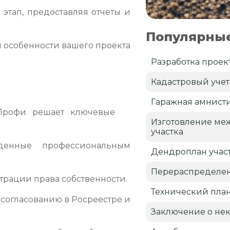
тап, предоставляя отчеты и
Популярные
 особенности вашего проекта
Разработка проек
Кадастровый учет
Гаражная амнист
 Профи решает ключевые
Изготовление ме
участка
жденные профессиональным
Дендроплан учас
Перераспределен
трации права собственности.
Технический пла
согласованию в Росреестре и
Заключение о нек