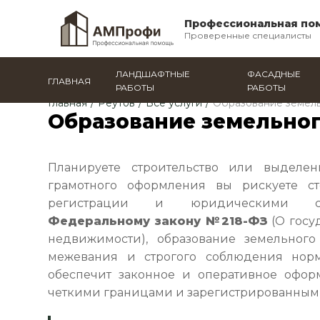
Профессиональная по
Проверенные специалисты
ЛАНДШАФТНЫЕ
ФАСАДНЫЕ
ГЛАВНАЯ
РАБОТЫ
РАБОТЫ
Главная
/
Реутов
/
Все услуги
/
Образование земель
Образование земельног
Планируете строительство или выделен
грамотного оформления вы рискуете ст
регистрации и юридическими сло
Федеральному закону №218-ФЗ
(О госу
недвижимости), образование земельного 
межевания и строгого соблюдения но
обеспечит законное и оперативное офор
четкими границами и зарегистрированным 