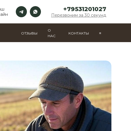
+79531201027
аш
лайн
Перезвоним за 30 секунд
О
ОТЗЫВЫ
КОНТАКТЫ
≡
НАС