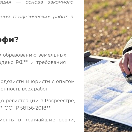
ация — основа законного
ия геодезических работ в
офи?
о образованию земельных
одекс РФ** и требования
одезисты и юристы с опытом
онность всех работ.
о регистрации в Росреестре,
ГОСТ Р 58136-2018**.
менты в кратчайшие сроки,