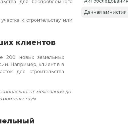
Акт обследовани
ельства для беспроблемного
Дачная амнистия
 участка к строительству или
ших клиентов
е 200 новых земельных
сии. Например, клиент в в
асток для строительства
сионально: от межевания до
строительству!»
емельный