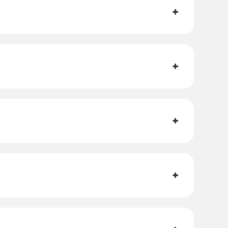
+
+
?
+
+