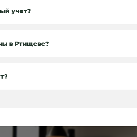
вый учет?
ны в Ртищеве?
т?