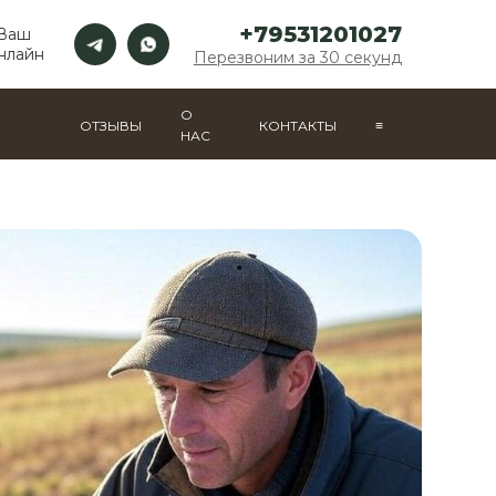
+79531201027
 Ваш
нлайн
Перезвоним за 30 секунд
О
ОТЗЫВЫ
КОНТАКТЫ
≡
НАС