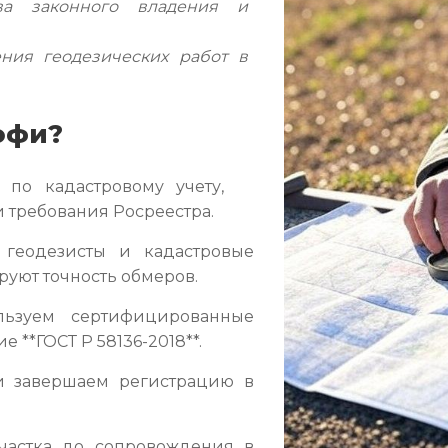
ва законного владения и
ия геодезических работ в
офи?
по кадастровому учету,
и требования Росреестра.
еодезисты и кадастровые
руют точность обмеров.
ьзуем сертифицированные
 **ГОСТ Р 58136-2018**.
 завершаем регистрацию в
частка до сопровождения в