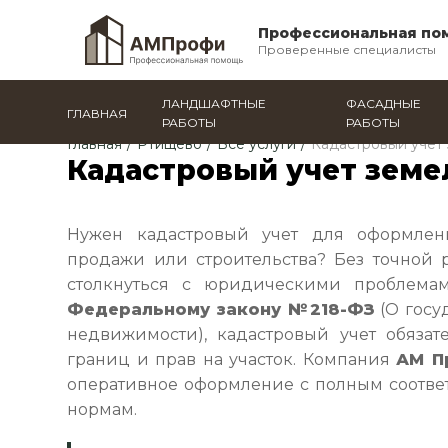
Профессиональная по
Проверенные специалисты
ЛАНДШАФТНЫЕ
ФАСАДНЫЕ
ГЛАВНАЯ
РАБОТЫ
РАБОТЫ
Главная
/
Ртищево
/
Все услуги
/
Кадастровый учет 
Кадастровый учет земе
Нужен кадастровый учет для оформлени
продажи или строительства? Без точной 
столкнуться с юридическими проблемам
Федеральному закону №218-ФЗ
(О госу
недвижимости), кадастровый учет обяза
границ и прав на участок. Компания
АМ П
оперативное оформление с полным соотве
нормам.