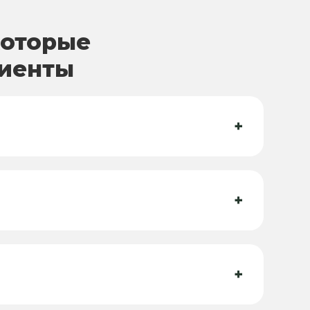
которые
лиенты
+
+
+