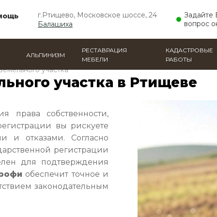
г.Ртищево, Московское шоссе, 24
Задайте
мощь
вопрос о
Балашиха
РЕСТАВРАЦИЯ
КАДАСТРОВЫЕ
АЛЬПИНИЗМ
МЕБЕЛИ
РАБОТЫ
земельного участка
льного участка в Ртищеве
я права собственности,
регистрации вы рискуете
и и отказами. Согласно
дарственной регистрации
телен для подтверждения
рофи
обеспечит точное и
тствием законодательным