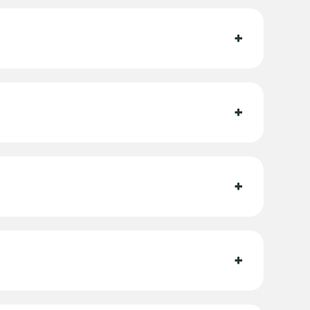
+
+
+
+