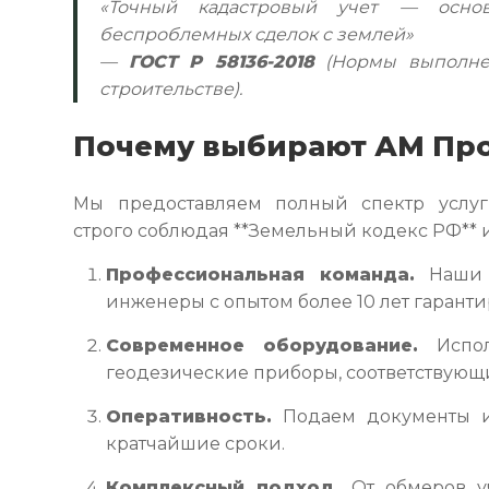
«Точный кадастровый учет — осно
беспроблемных сделок с землей»
—
ГОСТ Р 58136-2018
(Нормы выполнен
строительстве).
Почему выбирают АМ Пр
Мы предоставляем полный спектр услуг 
строго соблюдая **Земельный кодекс РФ** 
Профессиональная команда.
Наши г
инженеры с опытом более 10 лет гаранти
Современное оборудование.
Испол
геодезические приборы, соответствующие
Оперативность.
Подаем документы и
кратчайшие сроки.
Комплексный подход.
От обмеров у