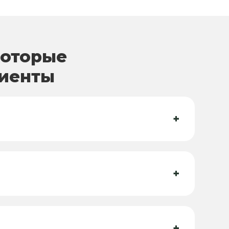
которые
лиенты
+
+
+