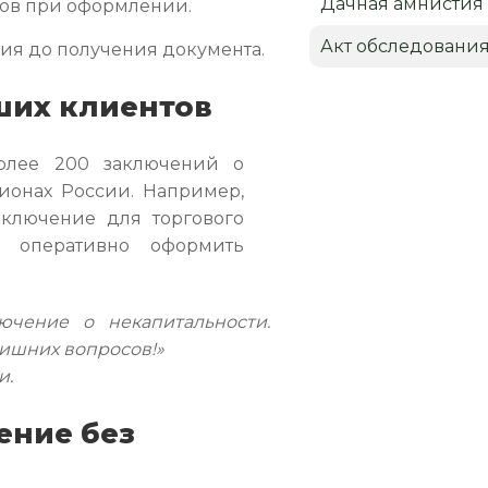
Дачная амнистия
зов при оформлении.
Акт обследовани
ния до получения документа.
ших клиентов
олее 200 заключений о
ионах России. Например,
ключение для торгового
о оперативно оформить
чение о некапитальности.
лишних вопросов!»
и.
ение без