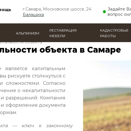
г.Самара, Московское шоссе, 24
Задайте В
мощь
вопрос он
Балашиха
РЕСТАВРАЦИЯ
КАДАСТРОВЫЕ
АЛЬПИНИЗМ
МЕБЕЛИ
РАБОТЫ
итальности объекта
льности объекта в Самаре
е является капитальным
ы рискуете столкнуться с
 сложностями. Согласно
ючение о некапитальности
 и разрешений. Компания
 и оформление документа
нормам.
екта — ключ к законному