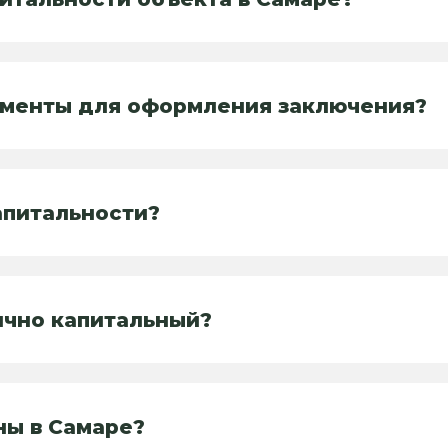
ументы для оформления заключения?
апитальности?
ично капитальный?
ны в Самаре?