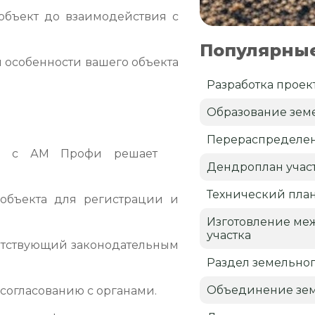
объект до взаимодействия с
Популярные
 особенности вашего объекта
Разработка проек
Образование земе
Перераспределен
кта с АМ Профи решает
Дендроплан учас
Технический пла
объекта для регистрации и
Изготовление ме
участка
етствующий законодательным
Раздел земельног
Объединение зем
согласованию с органами.