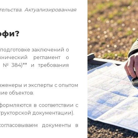
ельства. Актуализированная
офи?
 подготовке заключений о
ехнический регламент о
З №384)** и требования
женеры и эксперты с опытом
ние объектов.
ормляются в соответствии с
структорской документации).
огласовываем документы в