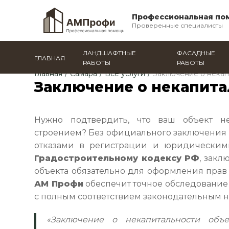
Профессиональная по
Проверенные специалисты
ЛАНДШАФТНЫЕ
ФАСАДНЫЕ
ГЛАВНАЯ
РАБОТЫ
РАБОТЫ
Главная
/
Самара
/
Все услуги
/
Заключение о некап
Заключение о некапита
Нужно подтвердить, что ваш объект н
строением? Без официального заключения в
отказами в регистрации и юридическими
Градостроительному кодексу РФ
, закл
объекта обязательно для оформления прав
АМ Профи
обеспечит точное обследование
с полным соответствием законодательным 
«Заключение о некапитальности объ