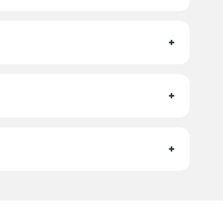
+
+
+