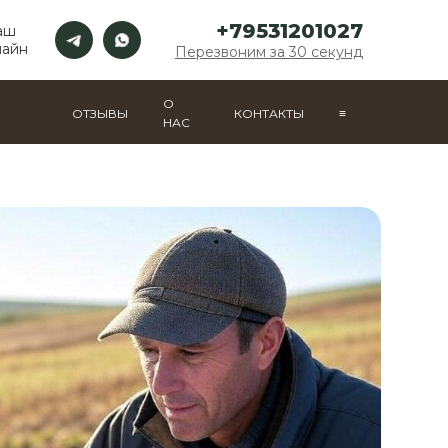
+79531201027
аш
лайн
Перезвоним за 30 секунд
О
ОТЗЫВЫ
КОНТАКТЫ
≡
НАС