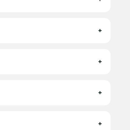
+
+
+
+