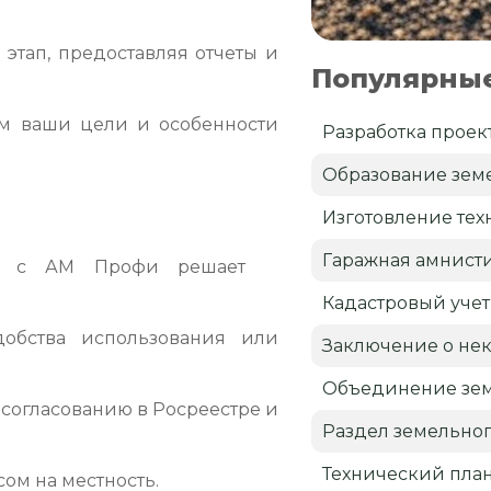
тап, предоставляя отчеты и
Популярные
м ваши цели и особенности
Разработка проек
Образование земе
Изготовление тех
Гаражная амнист
тка с АМ Профи решает
Кадастровый учет
обства использования или
Заключение о нек
Объединение зем
согласованию в Росреестре и
Раздел земельног
Технический пла
ом на местность.