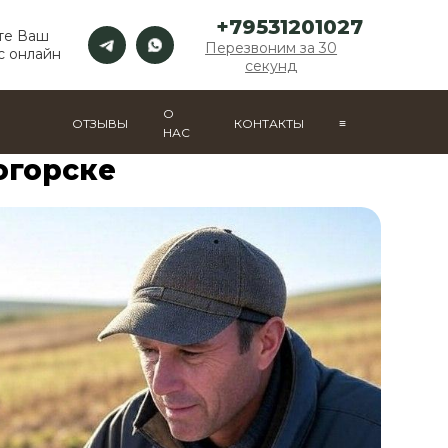
+79531201027
те Ваш
Перезвоним за 30
с онлайн
секунд
О
ОТЗЫВЫ
КОНТАКТЫ
≡
НАС
огорске