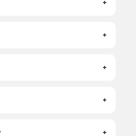
+
+
+
+
+
?