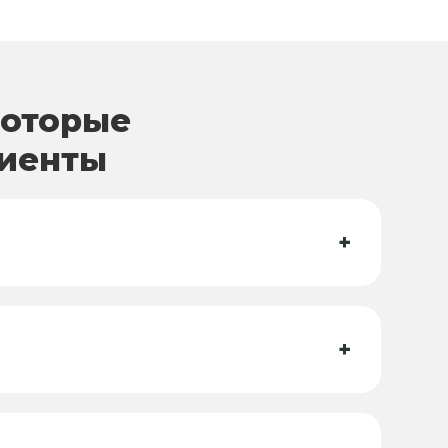
которые
лиенты
+
+