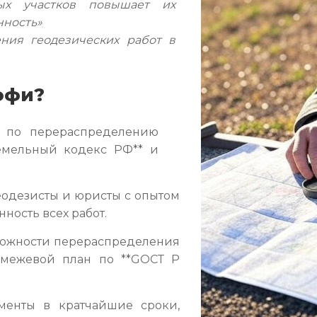
ых участков повышает их
нность»
ия геодезических работ в
офи?
г по перераспределению
Земельный кодекс РФ** и
одезисты и юристы с опытом
нность всех работ.
можности перераспределения
 межевой план по **GOСТ Р
менты в кратчайшие сроки,