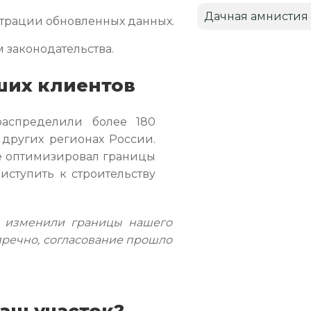
Дачная амнистия
трации обновленных данных.
 законодательства.
ших клиентов
аспределили более 180
 других регионах России.
е оптимизировал границы
риступить к строительству
 изменили границы нашего
пречно, согласование прошло
аш участок?