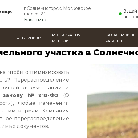
г.Солнечногорск, Московское
Задай
мощь
шоссе, 24
вопро
Балашиха
РЕСТАВРАЦИЯ
КАДАСТРОВЫЕ
АЛЬПИНИЗМ
МЕБЕЛИ
РАБОТЫ
деление земельного участка
ельного участка в Солнечн
ка, чтобы оптимизировать
сть? Перераспределение
 точной документации и
у закону №218-ФЗ
(О
ости), любые изменения
трогим нормам. Компания
ивное перераспределение
димых документов.