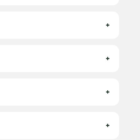
+
+
+
+