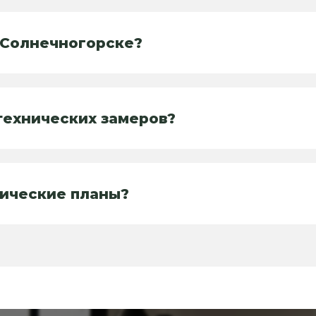
в Солнечногорске?
технических замеров?
нические планы?