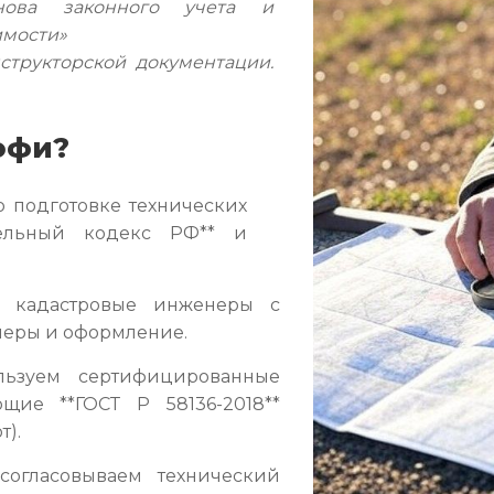
ова законного учета и
имости»
структорской документации.
офи?
 подготовке технических
ительный кодекс РФ** и
кадастровые инженеры с
амеры и оформление.
ьзуем сертифицированные
ющие **ГОСТ Р 58136-2018**
т).
огласовываем технический