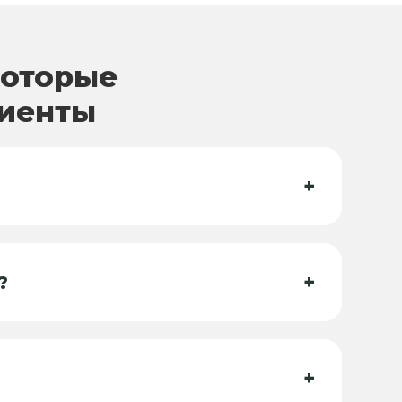
которые
лиенты
+
+
?
+