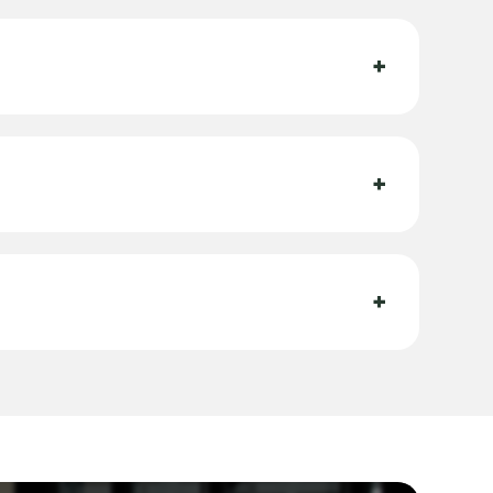
+
+
+