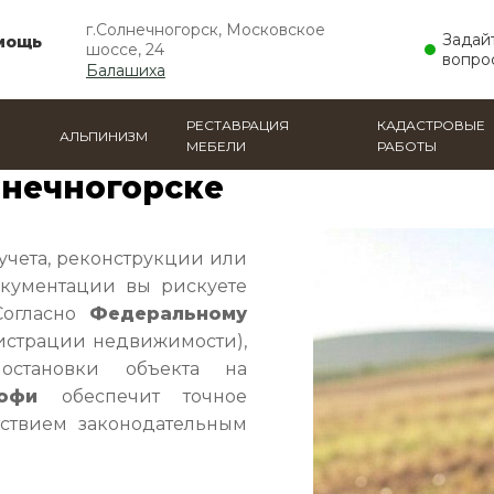
г.Солнечногорск, Московское
Задай
мощь
шоссе, 24
вопро
Балашиха
РЕСТАВРАЦИЯ
КАДАСТРОВЫЕ
АЛЬПИНИЗМ
МЕБЕЛИ
РАБОТЫ
 план
лнечногорске
учета, реконструкции или
кументации вы рискуете
Согласно
Федеральному
истрации недвижимости),
остановки объекта на
офи
обеспечит точное
ствием законодательным