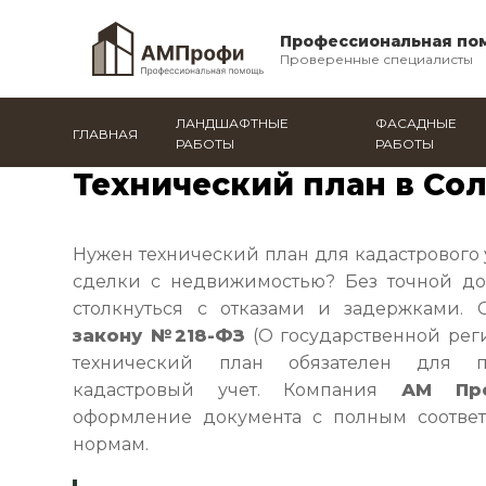
Профессиональная по
Проверенные специалисты
ЛАНДШАФТНЫЕ
ФАСАДНЫЕ
ГЛАВНАЯ
РАБОТЫ
РАБОТЫ
Главная
/
Солнечногорск
/
Все услуги
/
Технический
Технический план в Со
Нужен технический план для кадастрового 
сделки с недвижимостью? Без точной до
столкнуться с отказами и задержками. 
закону №218-ФЗ
(О государственной рег
технический план обязателен для п
кадастровый учет. Компания
АМ Пр
оформление документа с полным соответ
нормам.