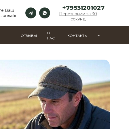
+79531201027
те Ваш
Перезвоним за 30
с онлайн
секунд
О
ОТЗЫВЫ
КОНТАКТЫ
≡
НАС