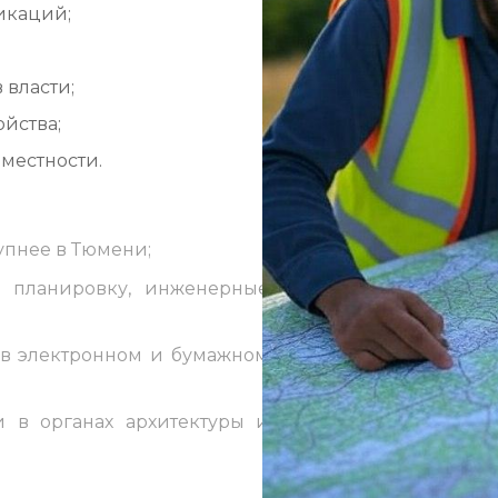
икаций;
власти;
ойства;
местности.
рупнее в Тюмени;
ю планировку, инженерные
 в электронном и бумажном
и в органах архитектуры и