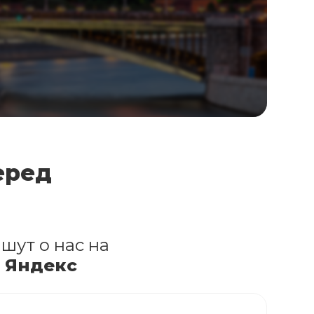
еред
шут о нас на
и Яндекс