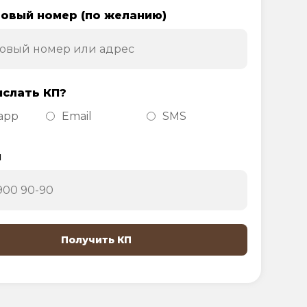
овый номер (по желанию)
ислать КП?
app
Email
SMS
н