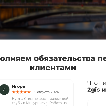
олняем обязательства п
клиентами
Что пи
Игорь
2gis 
И
15 августа 2024
Нужна была покраска заводской
трубы в Мичуринске. Работа на