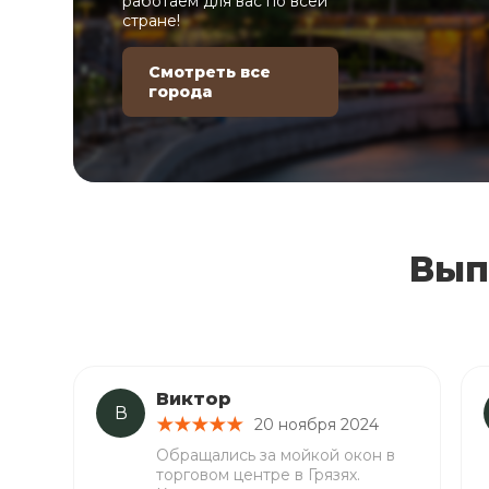
работаем для вас по всей
стране!
Смотреть все
города
Вып
Виктор
В
20 ноября 2024
Обращались за мойкой окон в
торговом центре в Грязях.