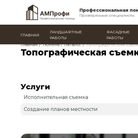
Профессиональная по
Проверенные специалисты
ЛАНДШАФТНЫЕ
ФАСАДНЫЕ
ГЛАВНАЯ
РАБОТЫ
РАБОТЫ
Главная
/
Тюмень
/
Каталог
/
Топографическая съем
Топографическая съем
Услуги
Исполнительная съемка
Создание планов местности