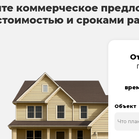
те коммерческое предл
стоимостью и сроками р
О
врем
Объект