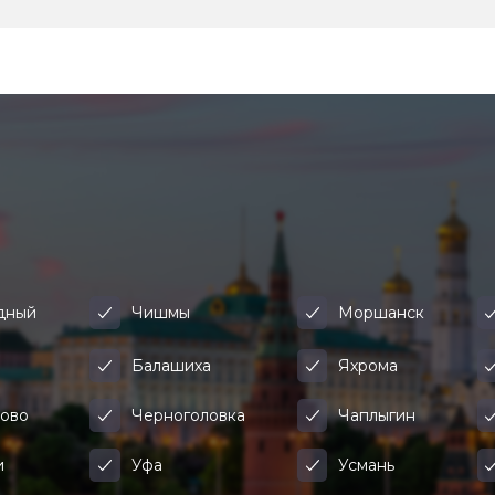
дный
Чишмы
Моршанск
а
Балашиха
Яхрома
ово
Черноголовка
Чаплыгин
и
Уфа
Усмань