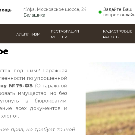
г.Уфа, Московское шоссе, 24
Задайте Ваш
мощь
вопрос онлай
Балашиха
РЕСТАВРАЦИЯ
КАДАСТРОВЫЕ
АЛЬПИНИЗМ
МЕБЕЛИ
РАБОТЫ
фе
асток под ним? Гаражная
твенности по упрощенной
ону №79-ФЗ
(О гаражной
овать имущество, но без
утонуть в бюрократии.
ение всех документов и
хлопот.
ие прав, но требует точной