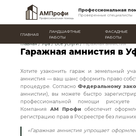
Профессиональная по
Проверенные специалисты
ЛАНДШАФТНЫЕ
ФАСАДНЫЕ
ГЛАВНАЯ
РАБОТЫ
РАБОТЫ
Главная
/
Уфа
/
Все услуги
/
Гаражная амнистия
Гаражная амнистия в У
Хотите узаконить гараж и земельный уч
амнистия — ваш шанс оформить право собс
процедуре. Согласно
Федеральному зак
амнистии), вы можете быстро зарегистрир
профессиональной помощи рискуете 
Компания
АМ Профи
обеспечит оформл
регистрацию прав в Росреестре без лишних 
«Гаражная амнистия упрощает оформлен