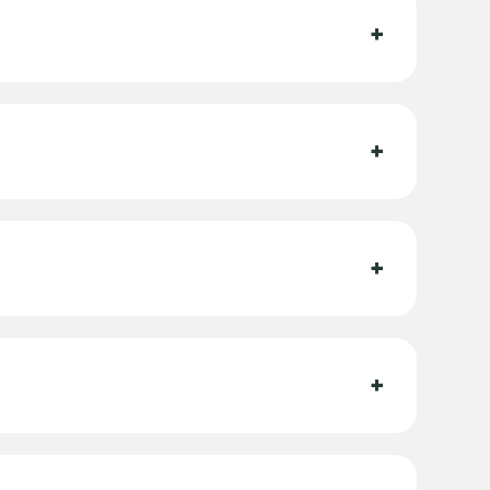
+
+
+
+