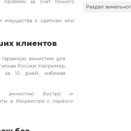
 проблем за счет точного
Раздел земельног
ти имущества к сделкам или
ших клиентов
ь гаражную амнистию для
егионах России. Например,
ж за 10 дней, избежав
ю амнистию быстро и
яты в Росреестре с первого
раж без