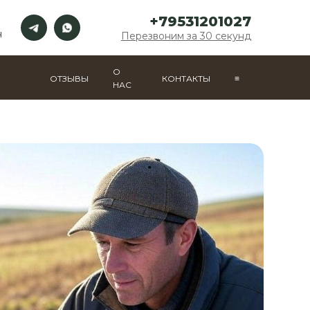
+79531201027
н
Перезвоним за 30 секунд
О
ОТЗЫВЫ
КОНТАКТЫ
≡
НАС