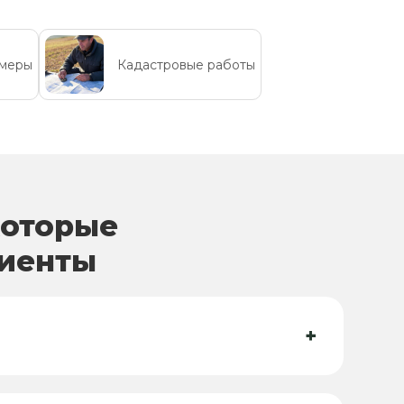
бмеры
Кадастровые работы
которые
лиенты
+