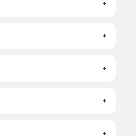
+
+
+
+
+
?