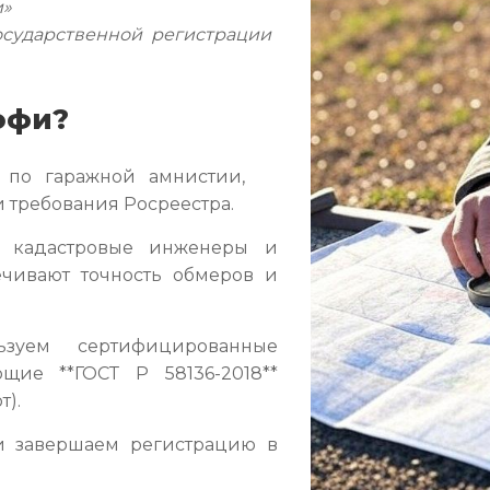
и»
сударственной регистрации
офи?
 по гаражной амнистии,
и требования Росреестра.
кадастровые инженеры и
ечивают точность обмеров и
зуем сертифицированные
ющие **ГОСТ Р 58136-2018**
т).
 завершаем регистрацию в