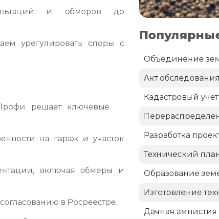
ьтаций и обмеров до
Популярные
ем урегулировать споры с
Объединение зем
Акт обследовани
Кадастровый учет
Профи решает ключевые
Перераспределен
Разработка проек
енности на гараж и участок
Технический пла
ентации, включая обмеры и
Образование земе
Изготовление тех
согласованию в Росреестре.
Дачная амнистия