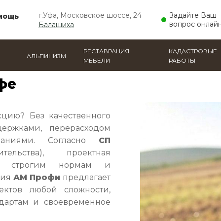
г.Уфа, Московское шоссе, 24
Задайте Ваш
мощь
вопрос онлай
Балашиха
РЕСТАВРАЦИЯ
КАДАСТРОВЫЕ
АЛЬПИНИЗМ
МЕБЕЛИ
РАБОТЫ
фе
кцию? Без качественного
держками, перерасходом
ваниями. Согласно
СП
льства), проектная
ать строгим нормам и
ния
АМ Профи
предлагает
ектов любой сложности,
ндартам и своевременное