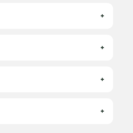
+
+
+
+