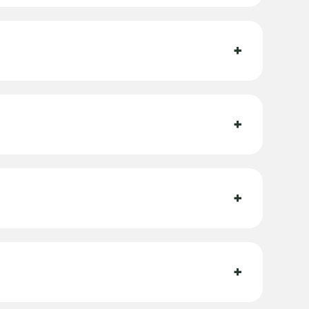
+
+
+
+