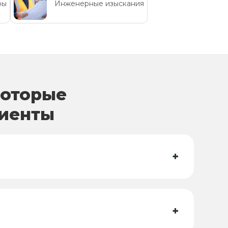
ры
Инженерные изыскания
которые
лиенты
+
+