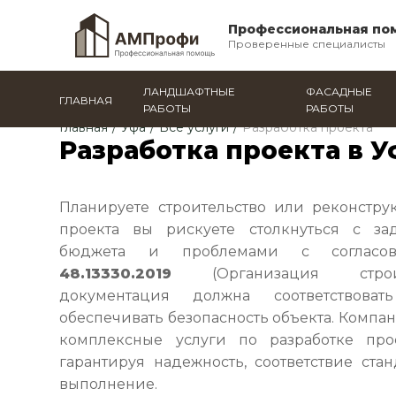
Профессиональная по
Проверенные специалисты
ЛАНДШАФТНЫЕ
ФАСАДНЫЕ
ГЛАВНАЯ
РАБОТЫ
РАБОТЫ
Главная
/
Уфа
/
Все услуги
/
Разработка проекта
Разработка проекта в У
Планируете строительство или реконстру
проекта вы рискуете столкнуться с за
бюджета и проблемами с согласо
48.13330.2019
(Организация строите
документация должна соответствов
обеспечивать безопасность объекта. Компа
комплексные услуги по разработке про
гарантируя надежность, соответствие ста
выполнение.