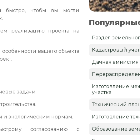
 быстро, чтобы вы могли
к.
Популярные
ем реализацию проекта на
Раздел земельног
Кадастровый учет
 особенности вашего объекта
оект.
Дачная амнистия
Перераспределен
Изготовление ме
чевые задачи:
участка
троительства.
Технический пла
Изготовление тех
м и экологическим нормам.
Образование земе
строму согласованию с