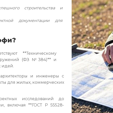
пешного строительства и
ктной документации для
офи?
ствуют **Техническому
оружений (ФЗ №384)** и
 идей.
рхитекторы и инженеры с
екты для жилых, коммерческих
ектных исследований до
и, включая **ГОСТ Р 55528-