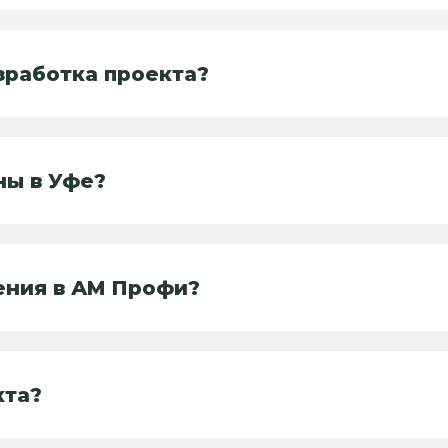
зработка проекта?
ны в Уфе?
ения в АМ Профи?
кта?