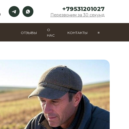
+79531201027
н
Перезвоним за 30 секунд
О
ОТЗЫВЫ
КОНТАКТЫ
≡
НАС