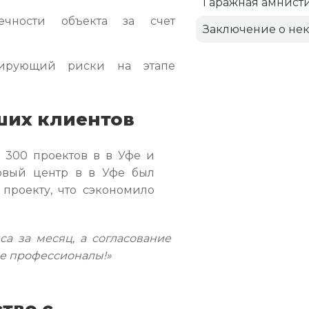
Гаражная амнист
чности объекта за счет
Заключение о нек
зирующий риски на этапе
ших клиентов
 300 проектов в в Уфе и
говый центр в в Уфе был
проекту, что сэкономило
а за месяц, а согласование
ие профессионалы!»
тво с