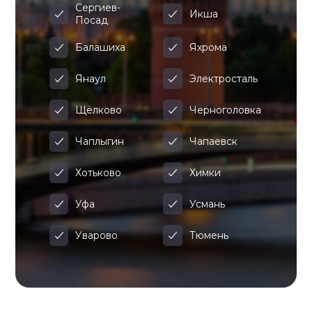
Сергиев-
Икша
Посад
Балашиха
Яхрома
Янаул
Электросталь
Щёлково
Черноголовка
Чаплыгин
Чапаевск
Хотьково
Химки
Уфа
Усмань
Уварово
Тюмень