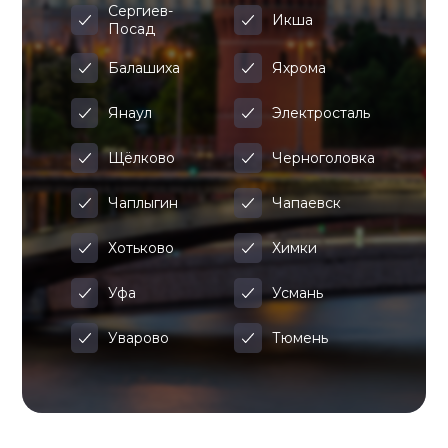
Сергиев-
Икша
Посад
Балашиха
Яхрома
Янаул
Электросталь
Щёлково
Черноголовка
Чаплыгин
Чапаевск
Хотьково
Химки
Уфа
Усмань
Уварово
Тюмень