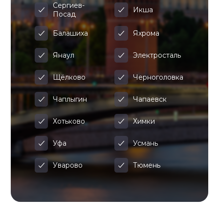
Сергиев-
Икша
Посад
Балашиха
Яхрома
Янаул
Электросталь
Щёлково
Черноголовка
Чаплыгин
Чапаевск
Хотьково
Химки
Уфа
Усмань
Уварово
Тюмень