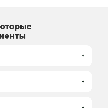
которые
лиенты
+
+
+