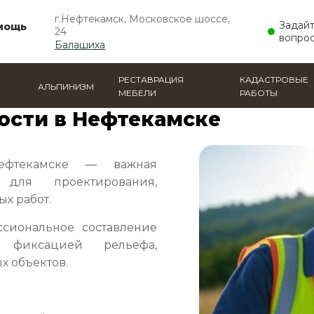
г.Нефтекамск, Московское шоссе,
Задай
мощь
24
вопрос
Балашиха
РЕСТАВРАЦИЯ
КАДАСТРОВЫЕ
АЛЬПИНИЗМ
МЕБЕЛИ
РАБОТЫ
ов местности
ости в Нефтекамске
текамске — важная
 для проектирования,
ых работ.
сиональное составление
 фиксацией рельефа,
х объектов.