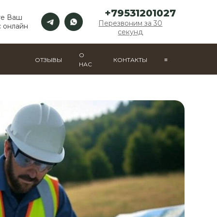
+79531201027
те Ваш
Перезвоним за 30
 онлайн
секунд
О
ОТЗЫВЫ
КОНТАКТЫ
≡
НАС