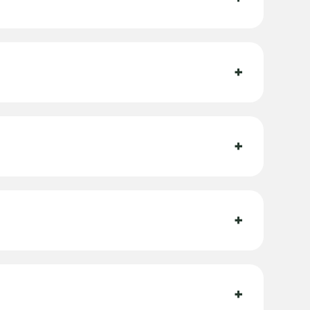
+
+
+
+