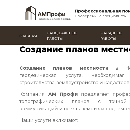
Профессиональная по
Проверенные специалисты
ЛАНДШАФТНЫЕ
ФАСАДНЫЕ
ГЛАВНАЯ
РАБОТЫ
РАБОТЫ
Главная
/
Нефтекамск
/
Все услуги
/
Создание план
Создание планов местн
Создание планов местности
в Неф
геодезическая услуга, необходимая
строительства, землеустройства и кадастров
Компания
АМ Профи
предлагает профес
топографических планов с точной
коммуникаций и всех наземных и подземны
Наши услуги включают: