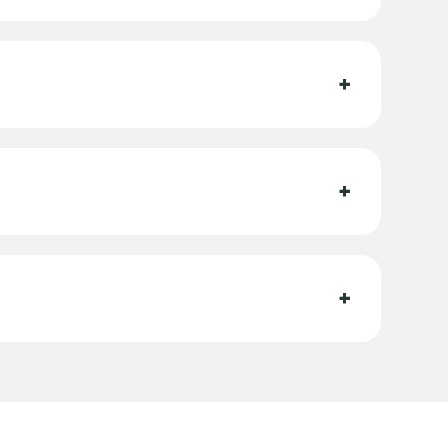
+
+
+