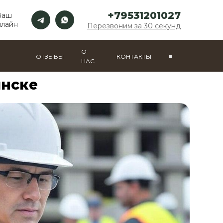
+79531201027
Ваш
нлайн
Перезвоним за 30 секунд
О
ОТЗЫВЫ
КОНТАКТЫ
≡
НАС
инске