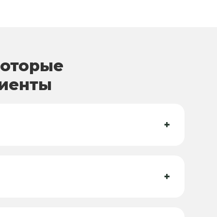
которые
лиенты
+
+