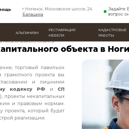
г.Ногинск, Московское шоссе, 24
Задайте 
мощь
вопрос о
Балашиха
РЕСТАВРАЦИЯ
КАДАСТРОВЫЕ
АЛЬПИНИЗМ
МЕБЕЛИ
РАБОТЫ
а некапитального объекта
капитального объекта в Ног
ение, торговый павильон
з грамотного проекта вы
огласовании и лишними
ому кодексу РФ
и
СП
), проекты некапитальных
ским и правовым нормам.
у проекта, который будет
строй реализации.