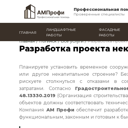
Профессиональная по
Проверенные специалисты
ЛАНДШАФТНЫЕ
ФАСАДНЫЕ
ГЛАВНАЯ
РАБОТЫ
РАБОТЫ
Главная
/
Ногинск
/
Все услуги
/
Разработка проект
Разработка проекта не
Планируете установить временное сооруж
или другое некапитальное строение? Бе
рискуете столкнуться с отказами в с
затратами. Согласно
Градостроительн
48.13330.2019
(Организация строительства
объектов должны соответствовать техниче
Компания
АМ Профи
обеспечит разработк
функциональным, законным и готовым к бы