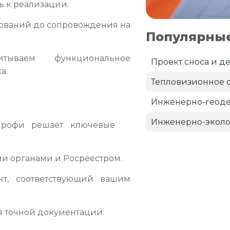
ь к реализации.
бований до сопровождения на
Популярные
ываем функциональное
Проект сноса и д
а.
Тепловизионное 
Инженерно-геоде
Инженерно-эколо
Профи решает ключевые
и органами и Росреестром.
т, соответствующий вашим
 точной документации.