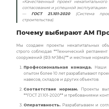
«Качественный проект некапитального
согласования и успешной эксплуатации»
—
ГОСТ 21.101-2020
(Система прое
строительства).
Почему выбирают АМ Пр
Мы создаем проекты некапитальных объ
строго соблюдая **Технический регламент
сооружений (ФЗ №384)** и местные нормат
Профессиональная команда.
Наши а
опытом более 10 лет разрабатывают прое
навесов, складов и других объектов.
Соответствие нормам.
Проекты вып
**ГОСТ 21.101-2020** и требованиями ко
Оперативность.
Разрабатываем и согл