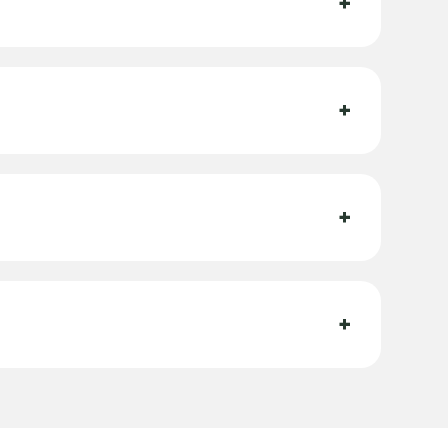
+
+
+
+