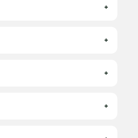
+
+
+
+