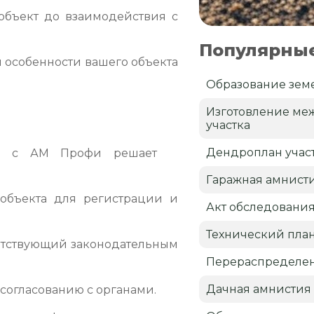
объект до взаимодействия с
Популярные
 особенности вашего объекта
Образование земе
Изготовление ме
участка
Дендроплан учас
кта с АМ Профи решает
Гаражная амнист
объекта для регистрации и
Акт обследовани
Технический пла
етствующий законодательным
Перераспределен
Дачная амнистия
согласованию с органами.