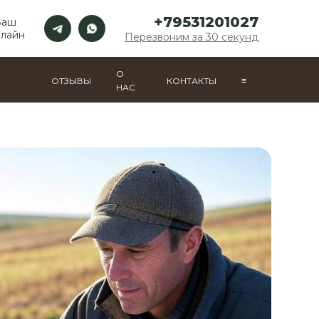
+79531201027
Ваш
нлайн
Перезвоним за 30 секунд
О
ОТЗЫВЫ
КОНТАКТЫ
≡
НАС