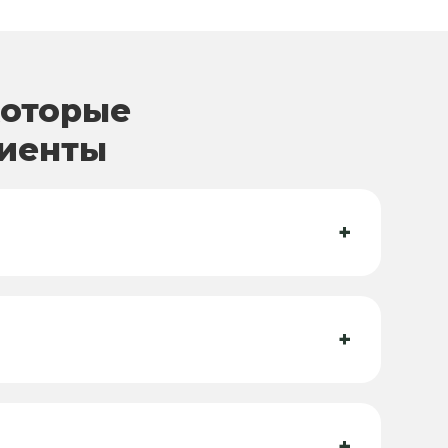
которые
лиенты
+
+
+