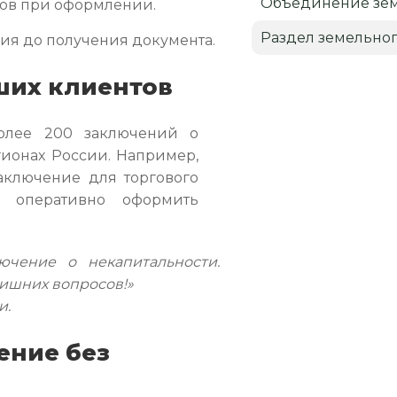
Объединение зем
зов при оформлении.
Раздел земельног
ния до получения документа.
ших клиентов
олее 200 заключений о
гионах России. Например,
аключение для торгового
о оперативно оформить
чение о некапитальности.
лишних вопросов!»
и.
ение без