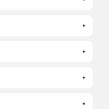
+
+
+
+