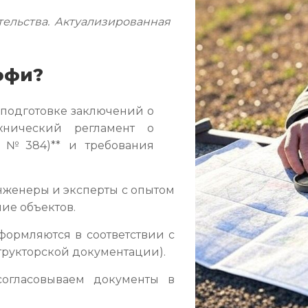
ельства. Актуализированная
офи?
 подготовке заключений о
ехнический регламент о
З №384)** и требования
женеры и эксперты с опытом
ние объектов.
ормляются в соответствии с
структорской документации).
огласовываем документы в