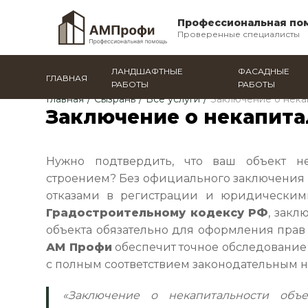
Профессиональная по
Проверенные специалисты
ЛАНДШАФТНЫЕ
ФАСАДНЫЕ
ГЛАВНАЯ
РАБОТЫ
РАБОТЫ
Главная
/
Сызрань
/
Все услуги
/
Заключение о нека
Заключение о некапита
Нужно подтвердить, что ваш объект н
строением? Без официального заключения в
отказами в регистрации и юридическими
Градостроительному кодексу РФ
, закл
объекта обязательно для оформления прав
АМ Профи
обеспечит точное обследование
с полным соответствием законодательным 
«Заключение о некапитальности объ