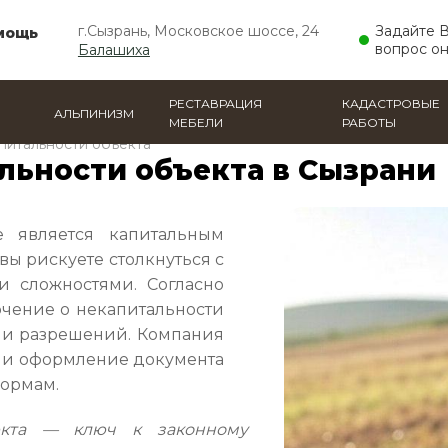
г.Сызрань, Московское шоссе, 24
Задайте 
мощь
вопрос о
Балашиха
РЕСТАВРАЦИЯ
КАДАСТРОВЫЕ
АЛЬПИНИЗМ
МЕБЕЛИ
РАБОТЫ
питальности объекта
льности объекта в Сызрани
е является капитальным
ы рискуете столкнуться с
 сложностями. Согласно
ючение о некапитальности
 и разрешений. Компания
 и оформление документа
нормам.
екта — ключ к законному