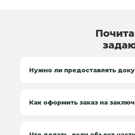
Почита
задаю
Нужно ли предоставлять док
Как оформить заказ на заклю
Что делать, если объект част