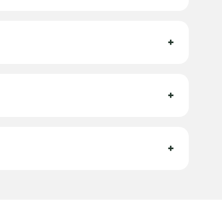
+
+
+