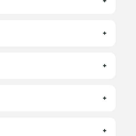
+
+
+
+
+