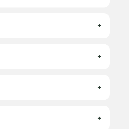
+
+
+
+