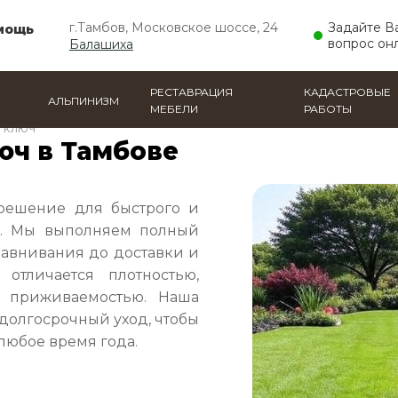
г.Тамбов, Московское шоссе, 24
Задайте В
мощь
вопрос он
Балашиха
РЕСТАВРАЦИЯ
КАДАСТРОВЫЕ
АЛЬПИНИЗМ
МЕБЕЛИ
РАБОТЫ
 ключ
юч в Тамбове
решение для быстрого и
ка. Мы выполняем полный
равнивания до доставки и
 отличается плотностью,
 приживаемостью. Наша
 долгосрочный уход, чтобы
любое время года.