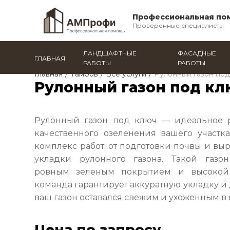
Профессиональная по
Проверенные специалисты
ЛАНДШАФТНЫЕ
ФАСАДНЫЕ
ГЛАВНАЯ
РАБОТЫ
РАБОТЫ
Главная
/
Тамбов
/
Все услуги
/
Рулонный газон под
Рулонный газон под кл
Рулонный газон под ключ — идеальное 
качественного озеленения вашего участ
комплекс работ: от подготовки почвы и вы
укладки рулонного газона. Такой газон
ровным зеленым покрытием и высокой
команда гарантирует аккуратную укладку и
ваш газон оставался свежим и ухоженным в 
Цена по запросу