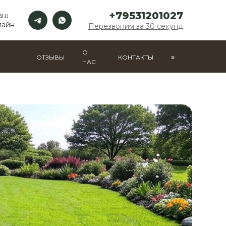
+79531201027
аш
лайн
Перезвоним за 30 секунд
О
ОТЗЫВЫ
КОНТАКТЫ
≡
НАС