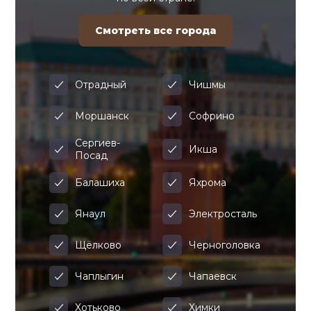
Смотреть все города
Отрадный
Чишмы
Моршанск
Софрино
Сергиев-
Икша
Посад
Балашиха
Яхрома
Янаул
Электросталь
Щёлково
Черноголовка
Чаплыгин
Чапаевск
Хотьково
Химки