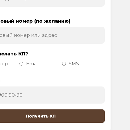
овый номер (по желанию)
ислать КП?
app
Email
SMS
н