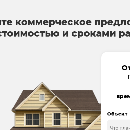
те коммерческое предл
стоимостью и сроками р
О
врем
Объект