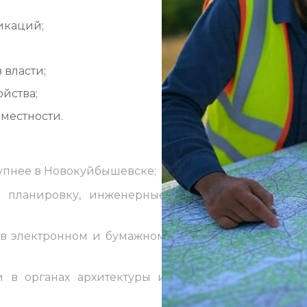
икаций;
власти;
ойства;
местности.
крупнее в Новокуйбышевске;
ю планировку, инженерные
 в электронном и бумажном
и в органах архитектуры и