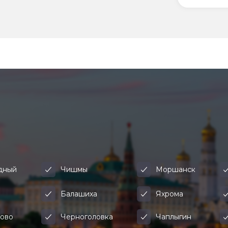
дный
Чишмы
Моршанск
а
Балашиха
Яхрома
ово
Черноголовка
Чаплыгин