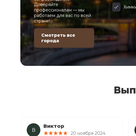
Доверяйте
Химк
профессионалам — мы
работаем для вас по всей
стране!
Смотреть все
города
Вып
Виктор
В
20 ноября 2024