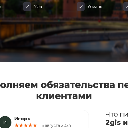
и
Уфа
Усмань
олняем обязательства п
клиентами
Что пи
Игорь
2gis 
И
15 августа 2024