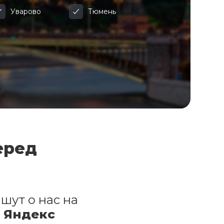
Уварово
Тюмень
еред
шут о нас на
и Яндекс