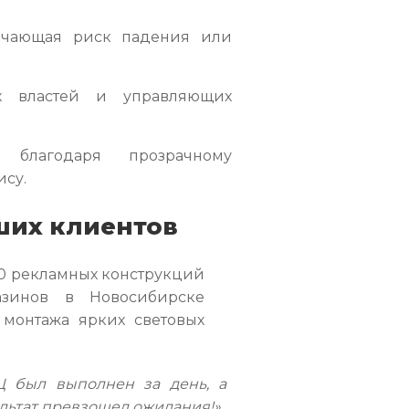
ючающая риск падения или
их властей и управляющих
благодаря прозрачному
су.
ших клиентов
00 рекламных конструкций
азинов в Новосибирске
 монтажа ярких световых
Ц был выполнен за день, а
ультат превзошел ожидания!»