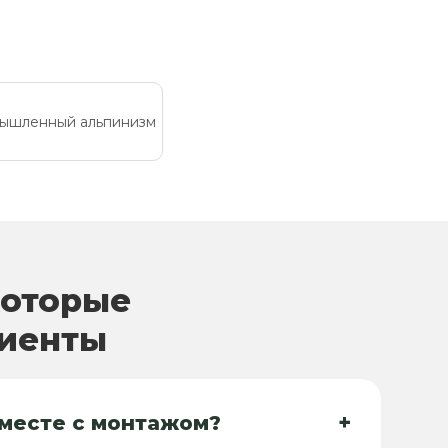
ышленный альпинизм
которые
лиенты
+
вместе с монтажом?