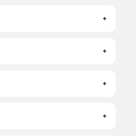
+
+
+
+