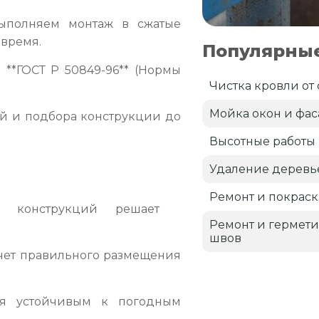
полняем монтаж в сжатые
овремя.
Популярные
**ГОСТ Р 50849-96** (Нормы
Чистка кровли от 
Мойка окон и фа
й и подбора конструкции до
Высотные работы
Удаление деревь
Ремонт и покраск
х конструкций решает
Ремонт и гермет
швов
чет правильного размещения
ря устойчивым к погодным