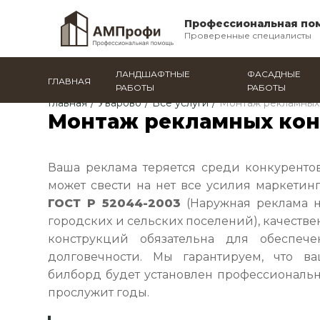
Профессиональная по
Проверенные специалисты
ЛАНДШАФТНЫЕ
ФАСАДНЫЕ
ГЛАВНАЯ
РАБОТЫ
РАБОТЫ
Главная
/
Уварово
/
Все услуги
/
Монтаж рекламных
Монтаж рекламных кон
Ваша реклама теряется среди конкурент
может свести на нет все усилия маркетин
ГОСТ Р 52044-2003
(Наружная реклама н
городских и сельских поселений), качеств
конструкций обязательна для обеспеч
долговечности. Мы гарантируем, что в
билборд будет установлен профессиональн
прослужит годы.