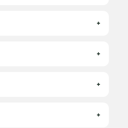
+
+
+
+