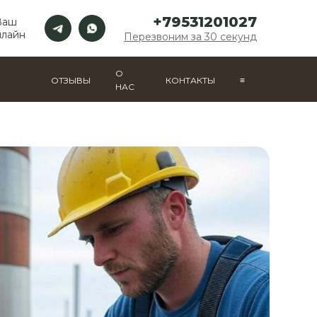
+79531201027
Ваш
нлайн
Перезвоним за 30 секунд
О
ОТЗЫВЫ
КОНТАКТЫ
≡
НАС