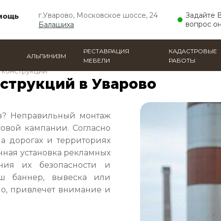
г.Уварово, Московское шоссе, 24
Задайте 
мощь
вопрос о
Балашиха
РЕСТАВРАЦИЯ
КАДАСТРОВЫЕ
АЛЬПИНИЗМ
МЕБЕЛИ
РАБОТЫ
 конструкций
струкций в Уварово
ов? Неправильный монтаж
говой кампании. Согласно
а дорогах и территориях
енная установка рекламных
ения их безопасности и
аш баннер, вывеска или
о, привлечет внимание и